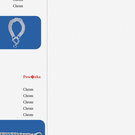
Chrom
Pow�oka
Chrom
Chrom
Chrom
Chrom
Chrom