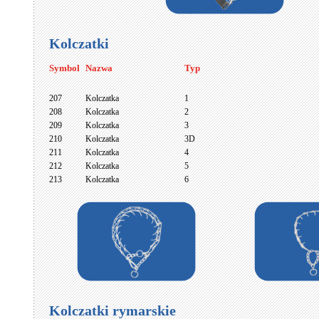
Kolczatki
Symbol
Nazwa
Typ
207
Kolczatka
1
208
Kolczatka
2
209
Kolczatka
3
210
Kolczatka
3D
211
Kolczatka
4
212
Kolczatka
5
213
Kolczatka
6
Kolczatki rymarskie