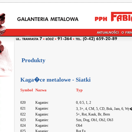
Produkty
Kaga�ce metalowe - Siatki
Symbol
Nazwa
Typ
020
Kaganiec
0, 0.5, 1, 2
021
Kaganiec
3, 3+, 4, CM, 5, CD, Bok, Jam, 6, Wy
022
Kaganiec
5+, Rot, Kauk, Br, Bern
023
Kaganiec
Szn, Dog, Ob1, Ob2, Ob3
024
Kaganiec
Ob4
025
Kaganiec
Rot Ex