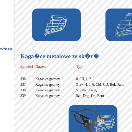
Kaga�ce metalowe ze sk�r�
Symbol
Nazwa
Typ
336
Kaganiec gotowy
0, 0.5, 1, 2
337
Kaganiec gotowy
3, 3+, 4, 5, 6, CM, CD, Bok, Jam.
338
Kaganiec gotowy
5+, Rot, Kauk,
339
Kaganiec gotowy
Szn, Dog, Ob, Bern.