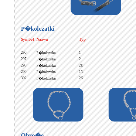
P�kolczatki
Symbol
Nazwa
Typ
296
1
P�kolczatka
297
2
P�kolczatka
298
2D
P�kolczatka
299
1/2
P�kolczatka
302
2/2
P�kolczatka
Obro�e