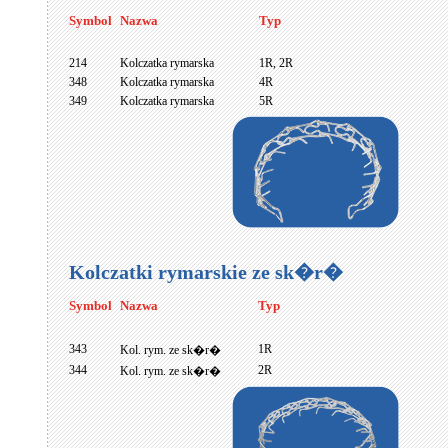
Symbol
Nazwa
Typ
214
Kolczatka rymarska
1R, 2R
348
Kolczatka rymarska
4R
349
Kolczatka rymarska
5R
Kolczatki rymarskie ze sk�r�
Symbol
Nazwa
Typ
343
1R
Kol. rym. ze sk�r�
344
2R
Kol. rym. ze sk�r�